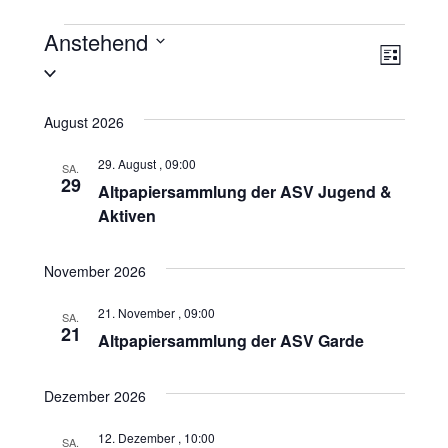
Anstehend
Veran
Ansic
Liste
Datum
Ansic
Navig
wählen.
Navig
August 2026
29. August , 09:00
SA.
29
Altpapiersammlung der ASV Jugend &
Aktiven
November 2026
21. November , 09:00
SA.
21
Altpapiersammlung der ASV Garde
Dezember 2026
12. Dezember , 10:00
SA.