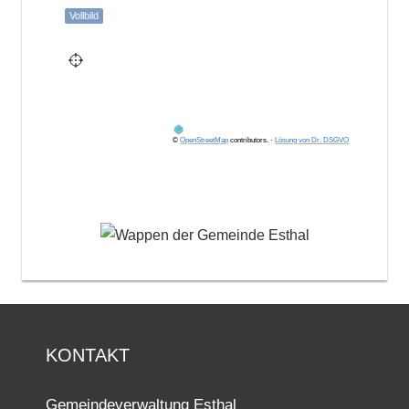
Vollbild
©
OpenStreetMap
contributors.
·
Lösung von Dr. DSGVO
KONTAKT
Gemeindeverwaltung Esthal