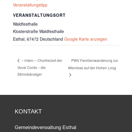
Veranstaltungstipp
VERANSTALTUNGSORT
Waldfesthalle
Klosterstraße Waldfesthalle
Esthal
,
67472
Deutschland
Google Karte anzeigen
PWV Familienwanderung zur
– intern – Chorfreizeit der
Vocal Cords – die
Weinlese auf der Hohen Loog
Stimmbändiger
KONTAKT
Gemeindeverwaltung Esthal